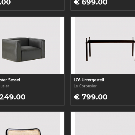
.00
€ 699.00
ster Sessel
LC6 Untergestell
usier
Le Corbusier
 249.00
€ 799.00