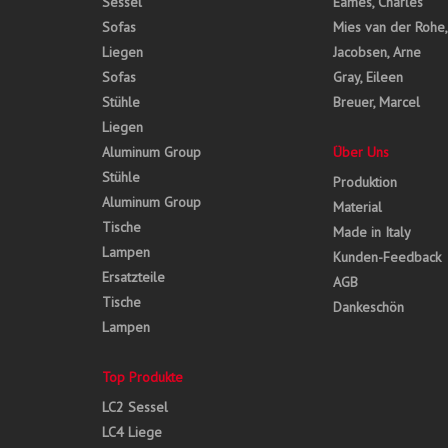
Sessel
Eames, Charles
Sofas
Mies van der Rohe
Liegen
Jacobsen, Arne
Sofas
Gray, Eileen
Stühle
Breuer, Marcel
Liegen
Aluminum Group
Über Uns
Stühle
Produktion
Aluminum Group
Material
Tische
Made in Italy
Lampen
Kunden-Feedback
Ersatzteile
AGB
Tische
Dankeschön
Lampen
Top Produkte
LC2 Sessel
LC4 Liege