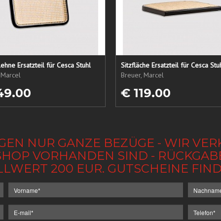
ehne Ersatzteil für Cesca Stuhl
Sitzfläche Ersatzteil für Cesca Stu
 Marcel
Breuer, Marcel
49.00
€ 119.00
GEN NUR GANZE BEZÜGE - WIR VER
IM SHOP VORHANDEN SIND - RÜCKGA
LLWERT 200 EUR. GUTSCHEINE FI