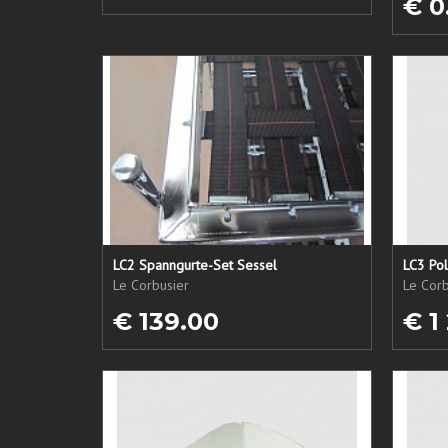
€ 0
LC2 Spanngurte-Set Sessel
LC3 Pol
Le Corbusier
Le Corb
€ 139.00
€ 1