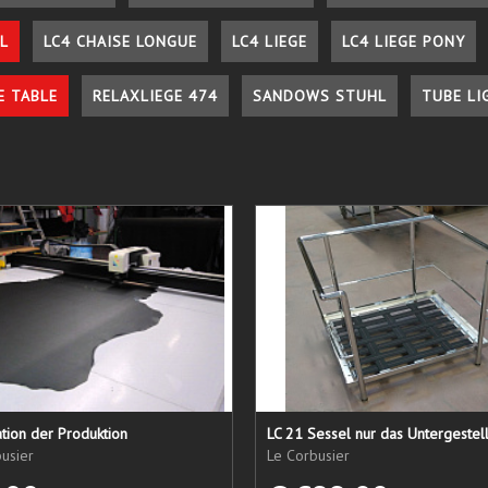
L
LC4 CHAISE LONGUE
LC4 LIEGE
LC4 LIEGE PONY
E TABLE
RELAXLIEGE 474
SANDOWS STUHL
TUBE LI
tion der Produktion
usier
Le Corbusier