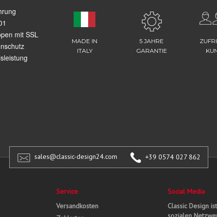
hrung
01
ppen mit SSL
MADE IN
5 JAHRE
ZUFR
enschutz
ITALY
GARANTIE
KU
sleistung
sales@classic-design24.com
+39 0574 027 862
Service
Social Media
Versandkosten
Classic Design is
sozialen Netzwer