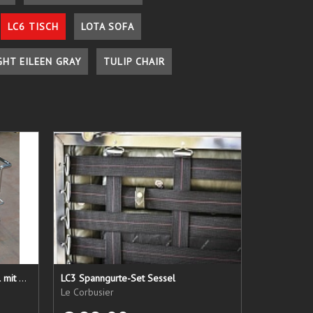
LC6 TISCH
LOTA SOFA
GHT EILEEN GRAY
TULIP CHAIR
LC 21 Sessel nur das Untergestell mit elastischen Straps
LC3 Spanngurte-Set Sessel
Le Corbusier