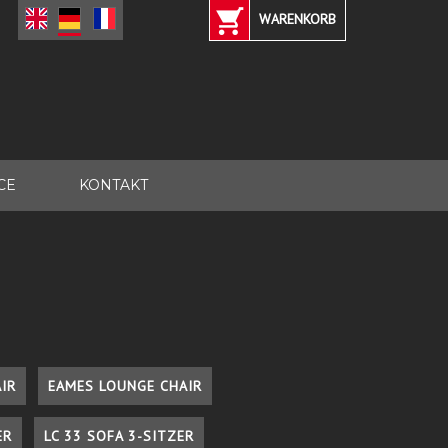
WARENKORB
CE
KONTAKT
IR
EAMES LOUNGE CHAIR
ER
LC 33 SOFA 3-SITZER