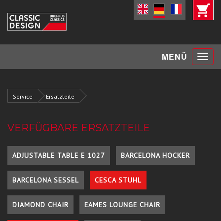
Toggle
MENÜ
navigat
Service
Ersatzteile
VERFÜGBARE ERSATZTEILE
ADJUSTABLE TABLE E 1027
BARCELONA HOCKER
BARCELONA SESSEL
CESCA STUHL
DIAMOND CHAIR
EAMES LOUNGE CHAIR