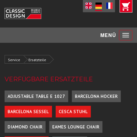
Toggle
MENÜ
navigat
Service
Ersatzteile
VERFÜGBARE ERSATZTEILE
ADJUSTABLE TABLE E 1027
BARCELONA HOCKER
BARCELONA SESSEL
CESCA STUHL
DIAMOND CHAIR
EAMES LOUNGE CHAIR