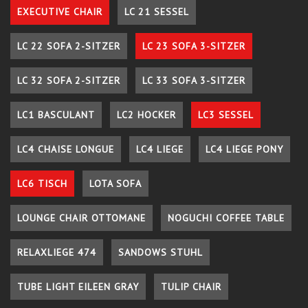
EXECUTIVE CHAIR
LC 21 SESSEL
LC 22 SOFA 2-SITZER
LC 23 SOFA 3-SITZER
LC 32 SOFA 2-SITZER
LC 33 SOFA 3-SITZER
LC1 BASCULANT
LC2 HOCKER
LC3 SESSEL
LC4 CHAISE LONGUE
LC4 LIEGE
LC4 LIEGE PONY
LC6 TISCH
LOTA SOFA
LOUNGE CHAIR OTTOMANE
NOGUCHI COFFEE TABLE
RELAXLIEGE 474
SANDOWS STUHL
TUBE LIGHT EILEEN GRAY
TULIP CHAIR