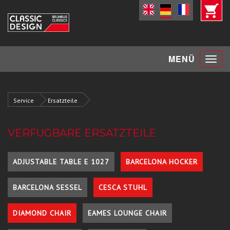
Toggle
MENÜ
navigat
Service
Ersatzteile
VERFÜGBARE ERSATZTEILE
ADJUSTABLE TABLE E 1027
BARCELONA HOCKER
BARCELONA SESSEL
CESCA STUHL
DIAMOND CHAIR
EAMES LOUNGE CHAIR