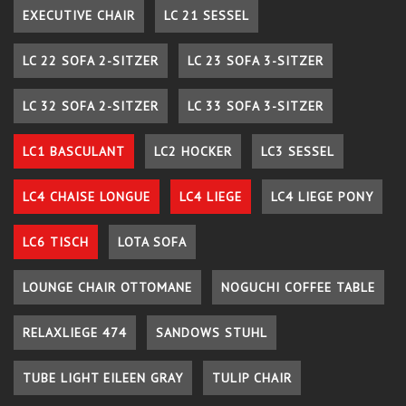
EXECUTIVE CHAIR
LC 21 SESSEL
LC 22 SOFA 2-SITZER
LC 23 SOFA 3-SITZER
LC 32 SOFA 2-SITZER
LC 33 SOFA 3-SITZER
LC1 BASCULANT
LC2 HOCKER
LC3 SESSEL
LC4 CHAISE LONGUE
LC4 LIEGE
LC4 LIEGE PONY
LC6 TISCH
LOTA SOFA
LOUNGE CHAIR OTTOMANE
NOGUCHI COFFEE TABLE
RELAXLIEGE 474
SANDOWS STUHL
TUBE LIGHT EILEEN GRAY
TULIP CHAIR