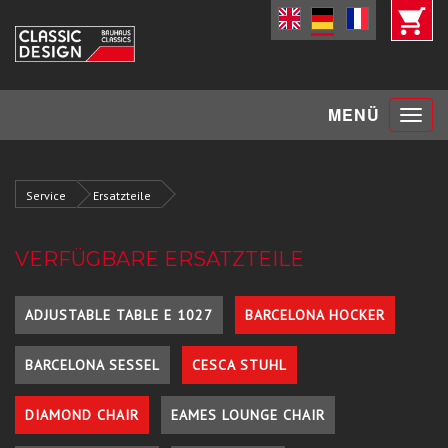
Toggle
MENÜ
navigat
Service
Ersatzteile
VERFÜGBARE ERSATZTEILE
ADJUSTABLE TABLE E 1027
BARCELONA HOCKER
BARCELONA SESSEL
CESCA STUHL
DIAMOND CHAIR
EAMES LOUNGE CHAIR