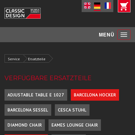
Toggle
MENÜ
navigat
Service
Ersatzteile
VERFÜGBARE ERSATZTEILE
ADJUSTABLE TABLE E 1027
BARCELONA HOCKER
BARCELONA SESSEL
CESCA STUHL
DIAMOND CHAIR
EAMES LOUNGE CHAIR