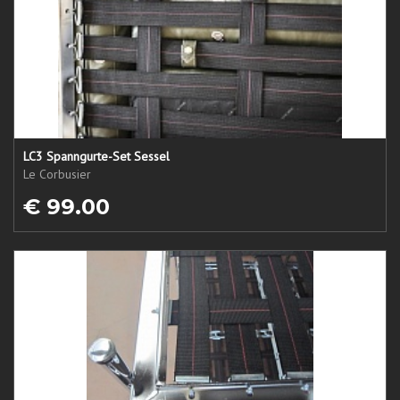
LC3 Spanngurte-Set Sessel
Le Corbusier
€ 99.00