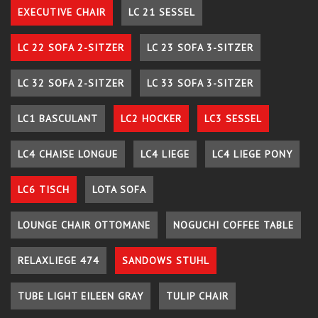
EXECUTIVE CHAIR
LC 21 SESSEL
LC 22 SOFA 2-SITZER
LC 23 SOFA 3-SITZER
LC 32 SOFA 2-SITZER
LC 33 SOFA 3-SITZER
LC1 BASCULANT
LC2 HOCKER
LC3 SESSEL
LC4 CHAISE LONGUE
LC4 LIEGE
LC4 LIEGE PONY
LC6 TISCH
LOTA SOFA
LOUNGE CHAIR OTTOMANE
NOGUCHI COFFEE TABLE
RELAXLIEGE 474
SANDOWS STUHL
TUBE LIGHT EILEEN GRAY
TULIP CHAIR