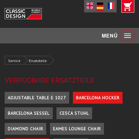
Toggle
MENÜ
navigat
Service
Ersatzteile
VERFÜGBARE ERSATZTEILE
ADJUSTABLE TABLE E 1027
BARCELONA HOCKER
BARCELONA SESSEL
CESCA STUHL
DIAMOND CHAIR
EAMES LOUNGE CHAIR