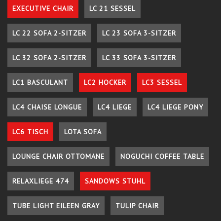
EXECUTIVE CHAIR
LC 21 SESSEL
LC 22 SOFA 2-SITZER
LC 23 SOFA 3-SITZER
LC 32 SOFA 2-SITZER
LC 33 SOFA 3-SITZER
LC1 BASCULANT
LC2 HOCKER
LC3 SESSEL
LC4 CHAISE LONGUE
LC4 LIEGE
LC4 LIEGE PONY
LC6 TISCH
LOTA SOFA
LOUNGE CHAIR OTTOMANE
NOGUCHI COFFEE TABLE
RELAXLIEGE 474
SANDOWS STUHL
TUBE LIGHT EILEEN GRAY
TULIP CHAIR